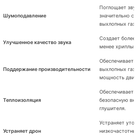
Поглощает зву
Шумоподавление
значительно с
выхлопных газо
Создает более 
Улучшенное качество звука
менее хриплый
Обеспечивает 
Поддержание производительности
выхлопных газо
мощность двиг
Обеспечивает 
Теплоизоляция
безопасную вн
глушителя.
Устраняет уто
Устраняет дрон
низкочастотны