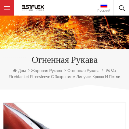
Русский
Огненная Рукава
96 Оз
Дом
Жаровая Рукава
Огненная Рукава
Fireblanket Fireesleeve С Закрытием Липучки Крюка И Петли