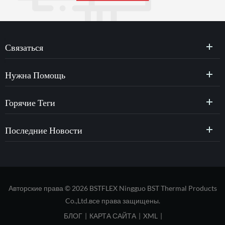
Связаться
Нужна Помощь
Горячие Теги
Последние Новости
Авторские права © 2026 BSTFLEX Ningguo BST Thermal Products
Co.,Ltd.все права защищены.
БЛОГ
|
КАРТА САЙТА
|
XML
|